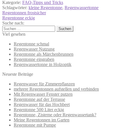
Kategorie:
FAQ-Tipps und Tricks
Schlagwörter:
kleine Regentonne
,
Regenwassertonne
Beitragsnavigation
Vorheriger
Regentonnen frostsicher
Beitrag:
Nächster
Regentonne eckig
Beitrag:
Suche nach:
Suchen
nach:
Viel gesehen
Regentonne schmal
Regenwasser Nutzung
Regentonne als Märchenbrunnen
Regentonne eingraben
Regenwassertonne in Holzoptik
Neueste Beiträge
Regenwasser für Zimmerpflanzen
mehrere Regentonnen aufstellen und verbinden
Mit Regenwasser Fenster putzen
Regentonne auf der Terrasse
Regenwasser für das Hochbeet
Regentonne 500 Liter eckig
Regentonne, Zisterne oder Regenwassertank?
Meine Regentonnen im Garten
Regentonne mit Pumpe