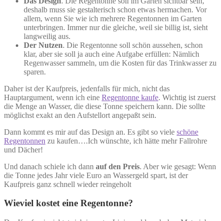
Das Design
. Die Regentonne soll im Garten sichtbar sein,
deshalb muss sie gestalterisch schon etwas hermachen. Vor
allem, wenn Sie wie ich mehrere Regentonnen im Garten
unterbringen. Immer nur die gleiche, weil sie billig ist, sieht
langweilig aus.
Der Nutzen
. Die Regentonne soll schön aussehen, schon
klar, aber sie soll ja auch eine Aufgabe erfüllen: Nämlich
Regenwasser sammeln, um die Kosten für das Trinkwasser zu
sparen.
Daher ist der Kaufpreis, jedenfalls für mich, nicht das
Hauptargument, wenn ich eine
Regentonne kaufe
. Wichtig ist zuerst
die Menge an Wasser, die diese Tonne speichern kann. Die sollte
möglichst exakt an den Aufstellort angepaßt sein.
Dann kommt es mir auf das Design an. Es gibt so viele
schöne
Regentonnen
zu kaufen….Ich wünschte, ich hätte mehr Fallrohre
und Dächer!
Und danach schiele ich dann
auf den Preis
. Aber wie gesagt: Wenn
die Tonne jedes Jahr viele Euro an Wassergeld spart, ist der
Kaufpreis ganz schnell wieder reingeholt
Wieviel kostet eine Regentonne?