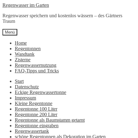
Zur
Zum
Regenwasser im Garten
Navigation
Inhalt
Regenwasser speichern und kostenlos wässern – des Gärtners
springen
springen
Traum
Menü
Home
Regentonnen
Wandtank
Zisterne
Regenwassernutzung
FAQ-Tipps und Tricks
Start
Datenschutz
Eckige Regenwassertonne
Impressum
Kleine Regentonne
Regentonne 100 Liter
Regentonne 200 Liter
Regentonne als Baumstamm getarnt
Regentonne eingraben
Regenwassertank
schöne Regentonnen als Dekoration im Garten