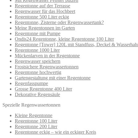
Mit Regenwasser Fenster putzen
Regentonne auf der Terrasse
Regenwasser für das Hochbeet
Regentonne 500 Liter eckig
Regentonne, Zisterne oder Regenwassertank?
Meine Regentonnen im Garten
Regentonne mit Pumpe
Ondis24 Regentonne, kleine Regentonne 100 Liter
Regentonne [Tower] 120L mit Standfuss, Deckel & Wasserhah
Regentonne 1000 Liter
Mückenlarven in der Regentonne
Regenwasser speichern
Frostsichere Regenwassertonnen
Regentonne hochwertig
Gartengestaltung mit einer Regentonne
Regenfasspumpe
Grosse Regentonne 400 Liter
Dekorative Regensäule
Spezielle Regenwassertonnen
Kleine Regentonne
Regentonne 100 Liter
Regentonne 200 Liter
Regentonne eckig – wie ein eckiger Kreis