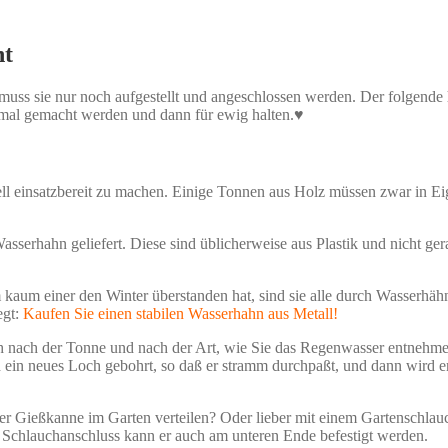
ht
t muss sie nur noch aufgestellt und angeschlossen werden. Der folgende
einmal gemacht werden und dann für ewig halten.♥
nell einsatzbereit zu machen. Einige Tonnen aus Holz müssen zwar in 
rhahn geliefert. Diese sind üblicherweise aus Plastik und nicht gerad
kaum einer den Winter überstanden hat, sind sie alle durch Wasserhähne
egt:
Kaufen Sie einen stabilen Wasserhahn aus Metall!
h nach der Tonne und nach der Art, wie Sie das Regenwasser entnehmen w
in neues Loch gebohrt, so daß er stramm durchpaßt, und dann wird er 
r Gießkanne im Garten verteilen? Oder lieber mit einem Gartenschlau
 Schlauchanschluss kann er auch am unteren Ende befestigt werden.