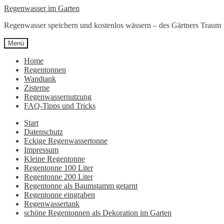
Zur
Zum
Regenwasser im Garten
Navigation
Inhalt
Regenwasser speichern und kostenlos wässern – des Gärtners Traum
springen
springen
Menü
Home
Regentonnen
Wandtank
Zisterne
Regenwassernutzung
FAQ-Tipps und Tricks
Start
Datenschutz
Eckige Regenwassertonne
Impressum
Kleine Regentonne
Regentonne 100 Liter
Regentonne 200 Liter
Regentonne als Baumstamm getarnt
Regentonne eingraben
Regenwassertank
schöne Regentonnen als Dekoration im Garten