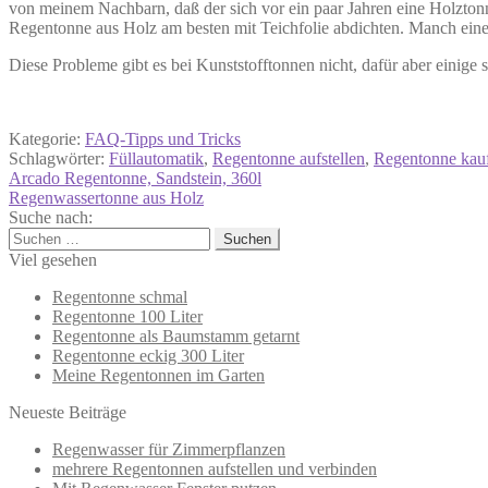
von meinem Nachbarn, daß der sich vor ein paar Jahren eine Holztonne 
Regentonne aus Holz am besten mit Teichfolie abdichten. Manch einer 
Diese Probleme gibt es bei Kunststofftonnen nicht, dafür aber einige 
Kategorie:
FAQ-Tipps und Tricks
Schlagwörter:
Füllautomatik
,
Regentonne aufstellen
,
Regentonne kau
Beitragsnavigation
Vorheriger
Arcado Regentonne, Sandstein, 360l
Beitrag:
Nächster
Regenwassertonne aus Holz
Beitrag:
Suche nach:
Suchen
nach:
Viel gesehen
Regentonne schmal
Regentonne 100 Liter
Regentonne als Baumstamm getarnt
Regentonne eckig 300 Liter
Meine Regentonnen im Garten
Neueste Beiträge
Regenwasser für Zimmerpflanzen
mehrere Regentonnen aufstellen und verbinden