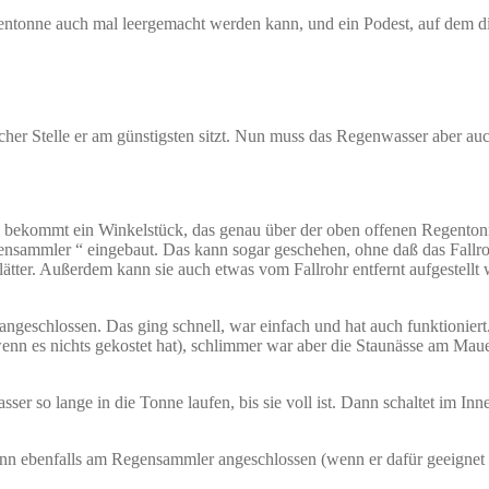
entonne auch mal leergemacht werden kann, und ein Podest, auf dem di
lcher Stelle er am günstigsten sitzt. Nun muss das Regenwasser aber 
de bekommt ein Winkelstück, das genau über der oben offenen Regenton
nsammler “ eingebaut. Das kann sogar geschehen, ohne daß das Fallro
ätter. Außerdem kann sie auch etwas vom Fallrohr entfernt aufgestellt 
ngeschlossen. Das ging schnell, war einfach und hat auch funktioniert
nn es nichts gekostet hat), schlimmer war aber die Staunässe am Maue
asser so lange in die Tonne laufen, bis sie voll ist. Dann schaltet im 
dann ebenfalls am Regensammler angeschlossen (wenn er dafür geeignet