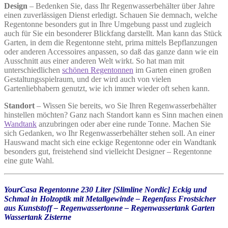
Design
– Bedenken Sie, dass Ihr Regenwasserbehälter über Jahre
einen zuverlässigen Dienst erledigt. Schauen Sie demnach, welche
Regentonne besonders gut in Ihre Umgebung passt und zugleich
auch für Sie ein besonderer Blickfang darstellt. Man kann das Stück
Garten, in dem die Regentonne steht, prima mittels Bepflanzungen
oder anderen
Accessoires anpassen, so daß das ganze dann wie ein
Ausschnitt aus einer anderen Welt wirkt. So hat man mit
unterschiedlichen
schönen Regentonnen
im Garten einen großen
Gestaltungsspielraum, und der wird auch von vielen
Gartenliebhabern genutzt, wie ich immer wieder oft sehen kann.
Standort
– Wissen Sie bereits, wo Sie Ihren Regenwasserbehälter
hinstellen möchten? Ganz nach Standort kann es Sinn machen einen
Wandtank
anzubringen oder aber eine runde Tonne. Machen Sie
sich Gedanken, wo Ihr Regenwasserbehälter stehen soll. An einer
Hauswand macht sich eine eckige Regentonne oder ein Wandtank
besonders gut, freistehend sind vielleicht Designer – Regentonne
eine gute Wahl.
YourCasa Regentonne 230 Liter [Slimline Nordic] Eckig und
Schmal in Holzoptik mit Metallgewinde – Regenfass Frostsicher
aus Kunststoff – Regenwassertonne – Regenwassertank Garten
Wassertank Zisterne