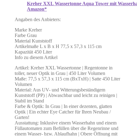
Kreher XXL Wassertonne Aqua Tower mit Wasserhahn
Amazon*
Angaben des Anbieters:
Marke Kreher
Farbe Grau
Material Kunststoff
Artikelmaße L x B x H 77,5 x 57,3 x 115 cm
Kapazität 450 Liter
Info zu diesem Artikel
Artikel: Kreher XXL Wassertonne | Regentonne in
toller, neuer Optik in Grau | 450 Liter Volumen
Maße: 77,5 x 57,3 x 115 cm (BxTxH) | Satte 450 Liter
Volumen
Material: Aus UV- und Witterungsbeständigem
Kunststoff (PP) | Abwaschbar und leicht zu reinigen |
Stabil im Stand
Farbe & Optik: In Grau | In einer dezenten, glatten
Optik | Ein echter Eye Catcher für Ihren Neubau /
Garten!
Ausstattung: Inklusive einem Wasserhahn und einem
Füllautomaten zum Befüllen über die Regenrinne und
einem Wasser- bzw. Ablaufhahn | Obere Öffnung mit