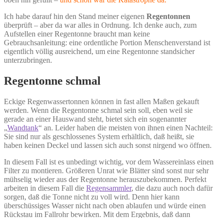
Ich habe darauf hin den Stand meiner eigenen
Regentonnen
überprüft – aber da war alles in Ordnung. Ich denke auch, zum
Aufstellen einer Regentonne braucht man keine
Gebrauchsanleitung: eine ordentliche Portion Menschenverstand ist
eigentlich völlig ausreichend, um eine Regentonne standsicher
unterzubringen.
Regentonne schmal
Eckige Regenwassertonnen können in fast allen Maßen gekauft
werden. Wenn die Regentonne schmal sein soll, eben weil sie
gerade an einer Hauswand steht, bietet sich ein sogenannter
„
Wandtank
“ an. Leider haben die meisten von ihnen einen Nachteil:
Sie sind nur als geschlossenes System erhältlich, daß heißt, sie
haben keinen Deckel und lassen sich auch sonst nirgend wo öffnen.
In diesem Fall ist es unbedingt wichtig, vor dem Wassereinlass einen
Filter zu montieren. Größeren Unrat wie Blätter sind sonst nur sehr
mühselig wieder aus der Regentonne herauszubekommen. Perfekt
arbeiten in diesem Fall die
Regensammler
, die dazu auch noch dafür
sorgen, daß die Tonne nicht zu voll wird. Denn hier kann
überschüssiges Wasser nicht nach oben ablaufen und würde einen
Rückstau im Fallrohr bewirken. Mit dem Ergebnis, daß dann