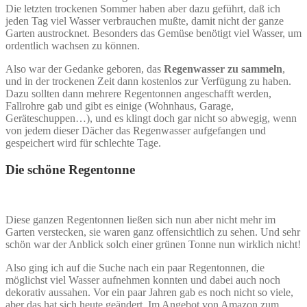
Die letzten trockenen Sommer haben aber dazu geführt, daß ich
jeden Tag viel Wasser verbrauchen mußte, damit nicht der ganze
Garten austrocknet. Besonders das Gemüse benötigt viel Wasser, um
ordentlich wachsen zu können.
Also war der Gedanke geboren, das
Regenwasser zu sammeln
,
und in der trockenen Zeit dann kostenlos zur Verfügung zu haben.
Dazu sollten dann mehrere Regentonnen angeschafft werden,
Fallrohre gab und gibt es einige (Wohnhaus, Garage,
Geräteschuppen…), und es klingt doch gar nicht so abwegig, wenn
von jedem dieser Dächer das Regenwasser aufgefangen und
gespeichert wird für schlechte Tage.
Die schöne Regentonne
Diese ganzen Regentonnen ließen sich nun aber nicht mehr im
Garten verstecken, sie waren ganz offensichtlich zu sehen. Und sehr
schön war der Anblick solch einer grünen Tonne nun wirklich nicht!
Also ging ich auf die Suche nach ein paar Regentonnen, die
möglichst viel Wasser aufnehmen konnten und dabei auch noch
dekorativ aussahen. Vor ein paar Jahren gab es noch nicht so viele,
aber das hat sich heute geändert. Im Angebot von Amazon zum