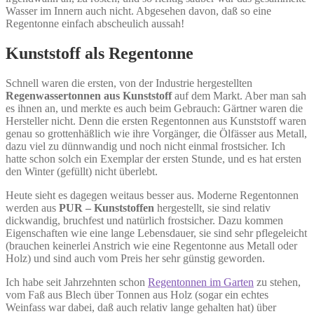
Wasser im Innern auch nicht. Abgesehen davon, daß so eine
Regentonne einfach abscheulich aussah!
Kunststoff als Regentonne
Schnell waren die ersten, von der Industrie hergestellten
Regenwassertonnen aus Kunststoff
auf dem Markt. Aber man sah
es ihnen an, und merkte es auch beim Gebrauch: Gärtner waren die
Hersteller nicht. Denn die ersten Regentonnen aus Kunststoff waren
genau so grottenhäßlich wie ihre Vorgänger, die Ölfässer aus Metall,
dazu viel zu dünnwandig und noch nicht einmal frostsicher. Ich
hatte schon solch ein Exemplar der ersten Stunde, und es hat ersten
den Winter (gefüllt) nicht überlebt.
Heute sieht es dagegen weitaus besser aus. Moderne Regentonnen
werden aus
PUR – Kunststoffen
hergestellt, sie sind relativ
dickwandig, bruchfest und natürlich frostsicher. Dazu kommen
Eigenschaften wie eine lange Lebensdauer, sie sind sehr pflegeleicht
(brauchen keinerlei Anstrich wie eine Regentonne aus Metall oder
Holz) und sind auch vom Preis her sehr günstig geworden.
Ich habe seit Jahrzehnten schon
Regentonnen im Garten
zu stehen,
vom Faß aus Blech über Tonnen aus Holz (sogar ein echtes
Weinfass war dabei, daß auch relativ lange gehalten hat) über