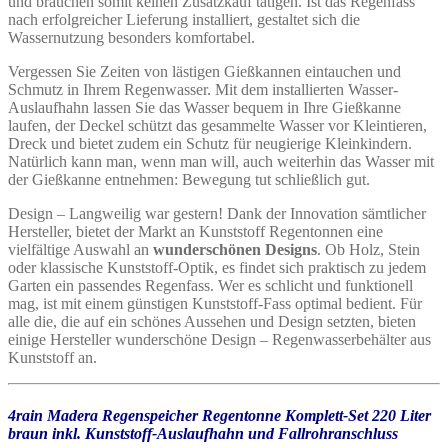
und brauchen somit keinen Zusatzkauf tätigen. Ist das Regenfass
nach erfolgreicher Lieferung installiert, gestaltet sich die
Wassernutzung besonders komfortabel.
Vergessen Sie Zeiten von lästigen Gießkannen eintauchen und
Schmutz in Ihrem Regenwasser. Mit dem installierten Wasser-
Auslaufhahn lassen Sie das Wasser bequem in Ihre Gießkanne
laufen, der Deckel schützt das gesammelte Wasser vor Kleintieren,
Dreck und bietet zudem ein Schutz für neugierige Kleinkindern.
Natürlich kann man, wenn man will, auch weiterhin das Wasser mit
der Gießkanne entnehmen: Bewegung tut schließlich gut.
Design – Langweilig war gestern! Dank der Innovation sämtlicher
Hersteller, bietet der Markt an Kunststoff Regentonnen eine
vielfältige Auswahl an
wunderschönen Designs
. Ob Holz, Stein
oder klassische Kunststoff-Optik, es findet sich praktisch zu jedem
Garten ein passendes Regenfass. Wer es schlicht und funktionell
mag, ist mit einem günstigen Kunststoff-Fass optimal bedient. Für
alle die, die auf ein schönes Aussehen und Design setzten, bieten
einige Hersteller wunderschöne Design – Regenwasserbehälter aus
Kunststoff an.
4rain Madera Regenspeicher Regentonne Komplett-Set 220 Liter
braun inkl. Kunststoff-Auslaufhahn und Fallrohranschluss