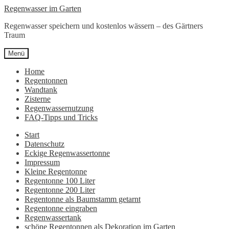
Zur
Zum
Regenwasser im Garten
Navigation
Inhalt
Regenwasser speichern und kostenlos wässern – des Gärtners
springen
springen
Traum
Menü
Home
Regentonnen
Wandtank
Zisterne
Regenwassernutzung
FAQ-Tipps und Tricks
Start
Datenschutz
Eckige Regenwassertonne
Impressum
Kleine Regentonne
Regentonne 100 Liter
Regentonne 200 Liter
Regentonne als Baumstamm getarnt
Regentonne eingraben
Regenwassertank
schöne Regentonnen als Dekoration im Garten