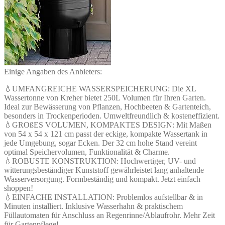
Einige Angaben des Anbieters:
💧UMFANGREICHE WASSERSPEICHERUNG: Die XL
Wassertonne von Kreher bietet 250L Volumen für Ihren Garten.
Ideal zur Bewässerung von Pflanzen, Hochbeeten & Gartenteich,
besonders in Trockenperioden. Umweltfreundlich & kosteneffizient.
💧GROßES VOLUMEN, KOMPAKTES DESIGN: Mit Maßen
von 54 x 54 x 121 cm passt der eckige, kompakte Wassertank in
jede Umgebung, sogar Ecken. Der 32 cm hohe Stand vereint
optimal Speichervolumen, Funktionalität & Charme.
💧ROBUSTE KONSTRUKTION: Hochwertiger, UV- und
witterungsbeständiger Kunststoff gewährleistet lang anhaltende
Wasserversorgung. Formbeständig und kompakt. Jetzt einfach
shoppen!
💧EINFACHE INSTALLATION: Problemlos aufstellbar & in
Minuten installiert. Inklusive Wasserhahn & praktischem
Füllautomaten für Anschluss an Regenrinne/Ablaufrohr. Mehr Zeit
für Gartenpflege!