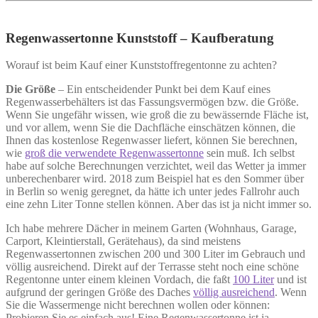
Regenwassertonne Kunststoff – Kaufberatung
Worauf ist beim Kauf einer Kunststoffregentonne zu achten?
Die Größe
– Ein entscheidender Punkt bei dem Kauf eines
Regenwasserbehälters ist das Fassungsvermögen bzw. die Größe.
Wenn Sie ungefähr wissen, wie groß die zu bewässernde Fläche ist,
und vor allem, wenn Sie die Dachfläche einschätzen können, die
Ihnen das kostenlose Regenwasser liefert, können Sie berechnen,
wie
groß die verwendete Regenwassertonne
sein muß. Ich selbst
habe auf solche Berechnungen verzichtet, weil das Wetter ja immer
unberechenbarer wird. 2018 zum Beispiel hat es den Sommer über
in Berlin so wenig geregnet, da hätte ich unter jedes Fallrohr auch
eine zehn Liter Tonne stellen können. Aber das ist ja nicht immer so.
Ich habe mehrere Dächer in meinem Garten (Wohnhaus, Garage,
Carport, Kleintierstall, Gerätehaus), da sind meistens
Regenwassertonnen zwischen 200 und 300 Liter im Gebrauch und
völlig ausreichend. Direkt auf der Terrasse steht noch eine schöne
Regentonne unter einem kleinen Vordach, die faßt
100 Liter
und ist
aufgrund der geringen Größe des Daches
völlig ausreichend
. Wenn
Sie die Wassermenge nicht berechnen wollen oder können:
Probieren Sie es einfach aus! Eine Regenwassertonne ist ja