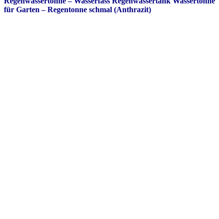
Regenwassertonne – Wasserfass Regenwassertank Wassertonne
für Garten – Regentonne schmal (Anthrazit)