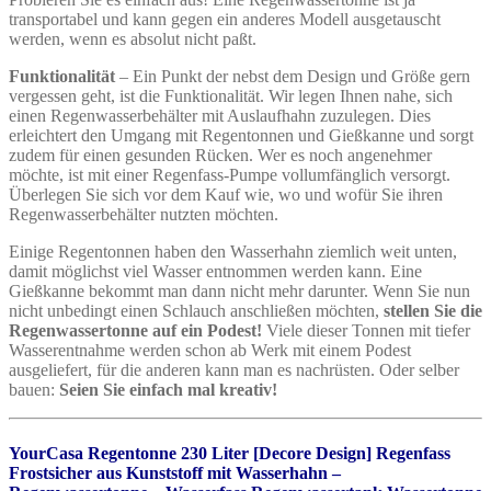
transportabel und kann gegen ein anderes Modell ausgetauscht
werden, wenn es absolut nicht paßt.
Funktionalität
– Ein Punkt der nebst dem Design und Größe gern
vergessen geht, ist die Funktionalität. Wir legen Ihnen nahe, sich
einen Regenwasserbehälter mit Auslaufhahn zuzulegen. Dies
erleichtert den Umgang mit Regentonnen und Gießkanne und sorgt
zudem für einen gesunden Rücken. Wer es noch angenehmer
möchte, ist mit einer Regenfass-Pumpe vollumfänglich versorgt.
Überlegen Sie sich vor dem Kauf wie, wo und wofür Sie ihren
Regenwasserbehälter nutzten möchten.
Einige Regentonnen haben den Wasserhahn ziemlich weit unten,
damit möglichst viel Wasser entnommen werden kann. Eine
Gießkanne bekommt man dann nicht mehr darunter. Wenn Sie nun
nicht unbedingt einen Schlauch anschließen möchten,
stellen Sie die
Regenwassertonne auf ein Podest!
Viele dieser Tonnen mit tiefer
Wasserentnahme werden schon ab Werk mit einem Podest
ausgeliefert, für die anderen kann man es nachrüsten. Oder selber
bauen:
Seien Sie einfach mal kreativ!
YourCasa Regentonne 230 Liter [Decore Design] Regenfass
Frostsicher aus Kunststoff mit Wasserhahn –