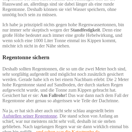
Hauswand an, allerdings sind sie dabei länger als eine runde
Regentonne. Deshalb können sie viel Wasser speichern, ohne
unnötig hoch sein zu müssen.
Ich habe ja prinzipiell nichts gegen hohe Regenwassertonnen, bin
nur immer sehr skeptisch wegen der
Standfestigkeit
. Denn eine
große Höhe bedeutet auch immer eine große Hebelwirkung, und
wenn solch eine 1000 Liter Tonne einmal ins Kippen kommt,
möchte ich nicht in der Nähe stehen.
Regentonne sichern
Deshalb sollten Regentonnen, die so um die zwei Meter hoch sind,
sehr sorgfältig aufgestellt und möglichst noch zusätzlich gesichert
werden. Gerade habe ich es bei einem Nachbarn erlebt: Die 2 Meter
hohe Regentonne stand auf Sandboden, der durch starken Regen
aufgeweicht wurde, und die Tonne zum Kippen gebracht hat.
Gesichert hat er sie:
Am Fallrohr!
Das war dann nach dem Fall der
Regentonne aber genau so abgerissen wie Teile der Dachrinne.
Na ja, er hat sich aber auch nicht sehr schlau angestellt beim
Aufstellen seiner Regentonne
. Die stand schon von Anfang an
schief, war nur meistens nicht sehr voll, deshalb ist sie stehen
geblieben. Nach tagelangen Regen war sie dann wirklich einmal bis
oben hin gefüllt –
und schon war die Katastrophe da.