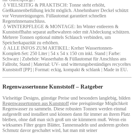
💧VIELSEITIG & PRAKTISCH: Tonne steht erhöht,
Gießkannenbefüllung leicht möglich. Abnehmbarer Deckel schützt
vor Verunreinigungen. Füllautomat garantiert schnellen
Regenrinnenanschluss.
💧WINTERPFLEGE & MONTAGE: Im Winter entleeren &
Kunststoffhahn separat aufbewahren oder mit Abdeckung schützen.
Mehrere Tonnen optional mittels Schlauch verbinden, um
Speicherkapazität zu erhöhen.
💧ALLE INFOS ZUM ARTIKEL: Kreher Wassertonnen-
Komplett-Set: 250 Liter | 54 x 54 x 150 cm inkl. Stand | Farbe:
Schwarz | Zubehör: Wasserhahn & Füllautomat für Anschluss ans
Fallrohr, Stand | Material: UV- und witterungsbeständiges recyceltes
Kunststoff [PP] | Format: eckig, kompakt & schlank | Made in EU.
Regenwassertonne Kunststoff – Ratgeber
Vielseitige Designs, günstige Preise und besonders langlebig, bilden
Regenwassertonnen aus Kunststoff
eine preisgünstige Möglichkeit
Regenwasser zu sammeln. Diese robusten Tonnen werden einmal
aufgestellt und installiert und können dann für immer an ihrem Platz
bleiben, ohne daß man sich groß um sie kümmern muß. Wenn ein
wirksames Filter gegen Blätter, Tannennadeln und anderem groben
Schmutz davor geschaltet wird, hat man mit seiner