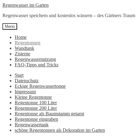
Zur
Zum
Regenwasser im Garten
Navigation
Inhalt
Regenwasser speichern und kostenlos wässern – des Gärtners Traum
springen
springen
Menü
Home
Regentonnen
Wandtank
Zisterne
Regenwassernutzung
FAQ-Tipps und Tricks
Start
Datenschutz
Eckige Regenwassertonne
Impressum
Kleine Regentonne
Regentonne 100 Liter
Regentonne 200 Liter
Regentonne als Baumstamm getarnt
Regentonne eingraben
Regenwassertank
schöne Regentonnen als Dekoration im Garten