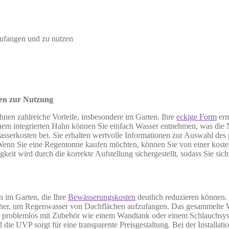
zufangen und zu nutzen
gen zur Nutzung
nen zahlreiche Vorteile, insbesondere im Garten. Ihre
eckige Form
erm
einem integrierten Hahn können Sie einfach Wasser entnehmen, was die 
sserkosten bei. Sie erhalten wertvolle Informationen zur Auswahl des p
 Wenn Sie eine Regentonne kaufen möchten, können Sie von einer kostenl
keit wird durch die korrekte Aufstellung sichergestellt, sodass Sie si
n im Garten, die Ihre
Bewässerungskosten
deutlich reduzieren können. 
icher, um Regenwasser von Dachflächen aufzufangen. Das gesammelte 
e problemlos mit Zubehör wie einem Wandtank oder einem Schlauchsyste
die UVP sorgt für eine transparente Preisgestaltung. Bei der Installatio