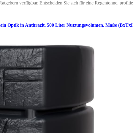
 Ratgebern verfügbar. Entscheiden Sie sich für eine Regentonne, profiti
in Optik in Anthrazit, 500 Liter Nutzungsvolumen. Maße (BxTxH)