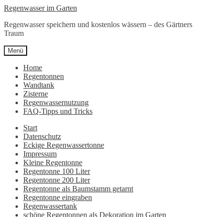
Zur
Zum
Regenwasser im Garten
Navigation
Inhalt
Regenwasser speichern und kostenlos wässern – des Gärtners
springen
springen
Traum
Menü
Home
Regentonnen
Wandtank
Zisterne
Regenwassernutzung
FAQ-Tipps und Tricks
Start
Datenschutz
Eckige Regenwassertonne
Impressum
Kleine Regentonne
Regentonne 100 Liter
Regentonne 200 Liter
Regentonne als Baumstamm getarnt
Regentonne eingraben
Regenwassertank
schöne Regentonnen als Dekoration im Garten