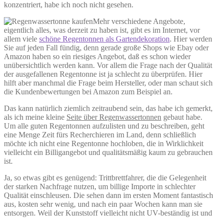
konzentriert, habe ich noch nicht gesehen.
Mehr verschiedene Angebote,
eigentlich alles, was derzeit zu haben ist, gibt es im Internet, vor
allem viele
schöne Regentonnen als Gartendekoration
. Hier werden
Sie auf jeden Fall fündig, denn gerade große Shops wie Ebay oder
Amazon haben so ein riesiges Angebot, daß es schon wieder
unübersichtlich werden kann. Vor allem die Frage nach der Qualität
der ausgefallenen Regentonne ist ja schlecht zu überprüfen. Hier
hilft aber manchmal die Frage beim Hersteller, oder man schaut sich
die Kundenbewertungen bei Amazon zum Beispiel an.
Das kann natürlich ziemlich zeitraubend sein, das habe ich gemerkt,
als ich meine kleine
Seite über Regenwassertonnen
gebaut habe.
Um alle guten Regentonnen aufzulisten und zu beschreiben, geht
eine Menge Zeit fürs Recherchieren im Land, denn schließlich
möchte ich nicht eine Regentonne hochloben, die in Wirklichkeit
vielleicht ein Billigangebot und qualitätsmäßig kaum zu gebrauchen
ist.
Ja, so etwas gibt es genügend: Trittbrettfahrer, die die Gelegenheit
der starken Nachfrage nutzen, um billige Importe in schlechter
Qualität einschleusen. Die sehen dann im ersten Moment fantastisch
aus, kosten sehr wenig, und nach ein paar Wochen kann man sie
entsorgen. Weil der Kunststoff vielleicht nicht UV-beständig ist und