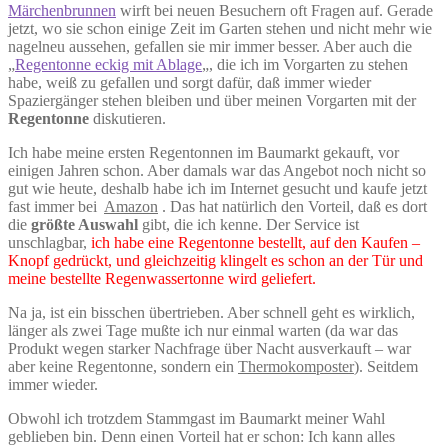
Märchenbrunnen
wirft bei neuen Besuchern oft Fragen auf. Gerade
jetzt, wo sie schon einige Zeit im Garten stehen und nicht mehr wie
nagelneu aussehen, gefallen sie mir immer besser. Aber auch die
„
Regentonne eckig mit Ablage
„, die ich im Vorgarten zu stehen
habe, weiß zu gefallen und sorgt dafür, daß immer wieder
Spaziergänger stehen bleiben und über meinen Vorgarten mit der
Regentonne
diskutieren.
Ich habe meine ersten Regentonnen im Baumarkt gekauft, vor
einigen Jahren schon. Aber damals war das Angebot noch nicht so
gut wie heute, deshalb habe ich im Internet gesucht und kaufe jetzt
fast immer bei
Amazon
. Das hat natürlich den Vorteil, daß es dort
die
größte Auswahl
gibt, die ich kenne. Der Service ist
unschlagbar,
ich habe eine Regentonne bestellt, auf den Kaufen –
Knopf gedrückt, und gleichzeitig klingelt es schon an der Tür und
meine bestellte Regenwassertonne wird geliefert.
Na ja, ist ein bisschen übertrieben. Aber schnell geht es wirklich,
länger als zwei Tage mußte ich nur einmal warten (da war das
Produkt wegen starker Nachfrage über Nacht ausverkauft – war
aber keine Regentonne, sondern ein
Thermokomposter
). Seitdem
immer wieder.
Obwohl ich trotzdem Stammgast im Baumarkt meiner Wahl
geblieben bin. Denn einen Vorteil hat er schon: Ich kann alles