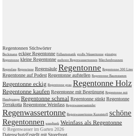
Regentonnen Stichwörter
eckige Regentonne
Beckmann
Füllautomatik
große Wassertonne
günstige
kleine Regentonne
Regentonne
mehrere Regenwassertonnen
Märchenbrunnen
Regentonne
Regensäule
Regenfass
Regenrinne
Regentonne 300 Liter
Regentonne auf Podest
Regentonne aufstellen
Regentonne Baumstamm
Regentonne Holz
Regentonne eckig
Regentonne grau
Regentonne kaufen
Regentonne mit Begrünung
Regentonne mit
Regentonne schmal
Regentonne stinkt
Regentonne
Handpumpe
Terrakotta
Regentonne Weinfass
Regenwassersammler
Regenwassertonne
schöne
Regenwassertonne Kunststoff
Regentonnen
Weinfass als Regentonne
wandtank
© Regenwasser im Garten 2026
Datenschutz
Erstellt mit Storefront
.