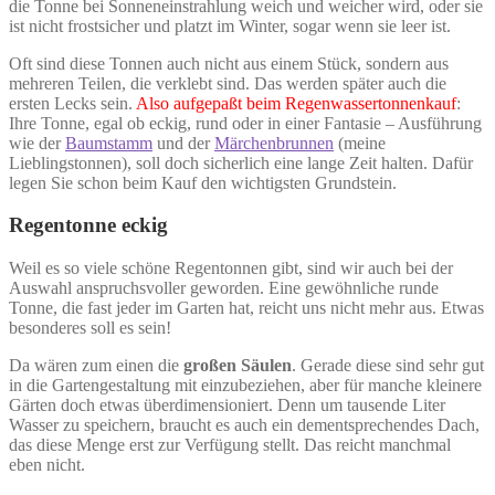
die Tonne bei Sonneneinstrahlung weich und weicher wird, oder sie
ist nicht frostsicher und platzt im Winter, sogar wenn sie leer ist.
Oft sind diese Tonnen auch nicht aus einem Stück, sondern aus
mehreren Teilen, die verklebt sind. Das werden später auch die
ersten Lecks sein.
Also aufgepaßt beim Regenwassertonnenkauf
:
Ihre Tonne, egal ob eckig, rund oder in einer Fantasie – Ausführung
wie der
Baumstamm
und der
Märchenbrunnen
(meine
Lieblingstonnen), soll doch sicherlich eine lange Zeit halten. Dafür
legen Sie schon beim Kauf den wichtigsten Grundstein.
Regentonne eckig
Weil es so viele schöne Regentonnen gibt, sind wir auch bei der
Auswahl anspruchsvoller geworden. Eine gewöhnliche runde
Tonne, die fast jeder im Garten hat, reicht uns nicht mehr aus. Etwas
besonderes soll es sein!
Da wären zum einen die
großen Säulen
. Gerade diese sind sehr gut
in die Gartengestaltung mit einzubeziehen, aber für manche kleinere
Gärten doch etwas überdimensioniert. Denn um tausende Liter
Wasser zu speichern, braucht es auch ein dementsprechendes Dach,
das diese Menge erst zur Verfügung stellt. Das reicht manchmal
eben nicht.