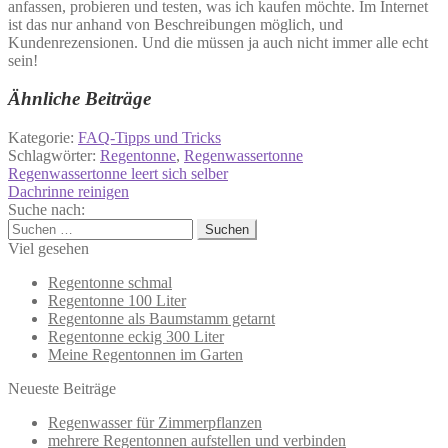
anfassen, probieren und testen, was ich kaufen möchte. Im Internet
ist das nur anhand von Beschreibungen möglich, und
Kundenrezensionen. Und die müssen ja auch nicht immer alle echt
sein!
Ähnliche Beiträge
Kategorie:
FAQ-Tipps und Tricks
Schlagwörter:
Regentonne
,
Regenwassertonne
Beitragsnavigation
Vorheriger
Regenwassertonne leert sich selber
Beitrag:
Nächster
Dachrinne reinigen
Beitrag:
Suche nach:
Suchen
nach:
Viel gesehen
Regentonne schmal
Regentonne 100 Liter
Regentonne als Baumstamm getarnt
Regentonne eckig 300 Liter
Meine Regentonnen im Garten
Neueste Beiträge
Regenwasser für Zimmerpflanzen
mehrere Regentonnen aufstellen und verbinden