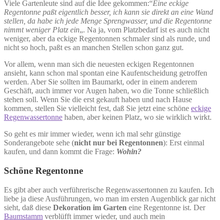
Viele Gartenleute sind auf die Idee gekommen:“
Eine eckige
Regentonne paßt eigentlich besser, ich kann sie direkt an eine Wand
stellen, da habe ich jede Menge Sprengwasser, und die Regentonne
nimmt weniger Platz ein
„. Na ja, vom Platzbedarf ist es auch nicht
weniger, aber da eckige Regentonnen schmaler sind als runde, und
nicht so hoch, paßt es an manchen Stellen schon ganz gut.
Vor allem, wenn man sich die neuesten eckigen Regentonnen
ansieht, kann schon mal spontan eine Kaufentscheidung getroffen
werden. Aber Sie sollten im Baumarkt, oder in einem anderem
Geschäft, auch immer vor Augen haben, wo die Tonne schließlich
stehen soll. Wenn Sie die erst gekauft haben und nach Hause
kommen, stellen Sie vielleicht fest, daß Sie jetzt eine schöne
eckige
Regenwassertonne
haben, aber keinen Platz, wo sie wirklich wirkt.
So geht es mir immer wieder, wenn ich mal sehr günstige
Sonderangebote sehe (
nicht nur bei Regentonnen
): Erst einmal
kaufen, und dann kommt die Frage:
Wohin?
Schöne Regentonne
Es gibt aber auch verführerische Regenwassertonnen zu kaufen. Ich
liebe ja diese Ausführungen, wo man im ersten Augenblick gar nicht
sieht, daß diese
Dekoration im Garten
eine Regentonne ist. Der
Baumstamm
verblüfft immer wieder, und auch mein