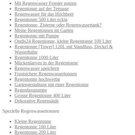
Mit Regenwasser Fenster putzen
Regentonne auf der Terrasse
Regenwasser für das Hochbeet
Regentonne 500 Liter eckig
Regentonne, Zisterne oder Regenwassertank?
Meine Regentonnen im Garten
Regentonne mit Pumpe
Ondis24 Regentonne, kleine Regentonne 100 Liter
Regentonne [Tower] 120L mit Standfuss, Deckel &
Wasserhahn
Regentonne 1000 Liter
Mückenlarven in der Regentonne
Regenwasser speichern
Frostsichere Regenwassertonnen
Regentonne hochwertig
Gartengestaltung mit einer Regentonne
Regenfasspumpe
Grosse Regentonne 400 Liter
Dekorative Regensäule
Spezielle Regenwassertonnen
Kleine Regentonne
Regentonne 100 Liter
Regentonne 200 Liter